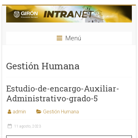
Saltar
al
contenido
INTRANET
Menú
Alcaldia
de
Girón
Gestión Humana
–
Santander
Estudio-de-encargo-Auxiliar-
Administrativo-grado-5
admin
Gestión Humana
11 agosto, 2023