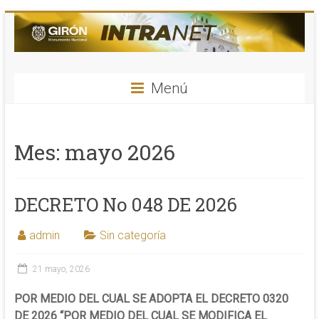
Saltar
al
contenido
INTRANET
Menú
Alcaldia
de
Girón
Mes:
mayo 2026
–
Santander
DECRETO No 048 DE 2026
admin
Sin categoría
21 mayo, 2026
POR MEDIO DEL CUAL SE ADOPTA EL DECRETO 0320
DE 2026 “POR MEDIO DEL CUAL SE MODIFICA EL