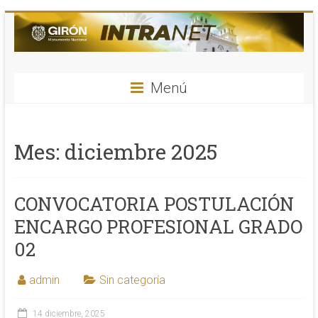
Saltar
al
contenido
INTRANET
Menú
Alcaldia
de
Girón
Mes:
diciembre 2025
–
Santander
CONVOCATORIA POSTULACIÓN
ENCARGO PROFESIONAL GRADO
02
admin
Sin categoría
14 diciembre, 2025